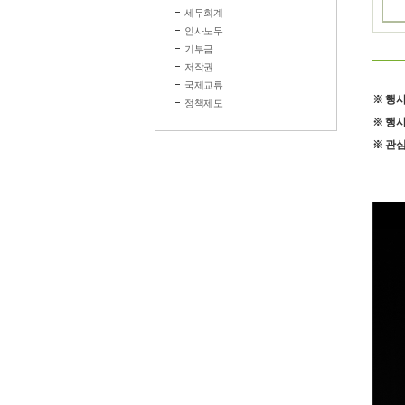
세무회계
인사노무
기부금
저작권
국제교류
※ 행
정책제도
※ 행
※ 관