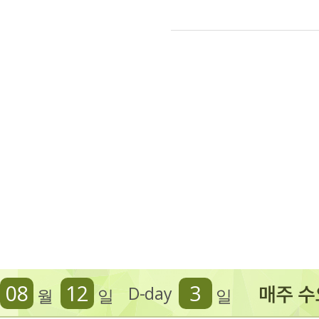
08
12
3
D-day
월
일
일