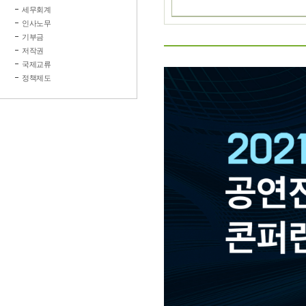
세무회계
인사노무
기부금
저작권
국제교류
정책제도