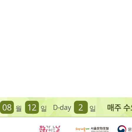
08
12
2
D-day
월
일
일