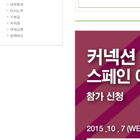
세무회계
인사노무
기부금
저작권
국제교류
정책제도