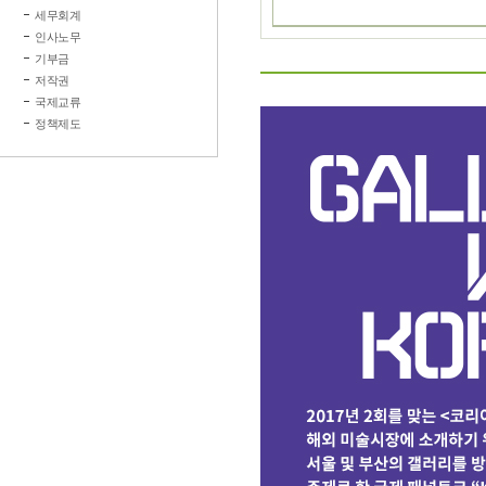
세무회계
인사노무
기부금
저작권
국제교류
정책제도