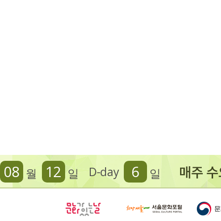
08
12
6
D-day
월
일
일