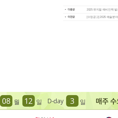
2025 뮤지컬 예비인력 
[수정공고] 2025 예술
08
12
3
D-day
월
일
일