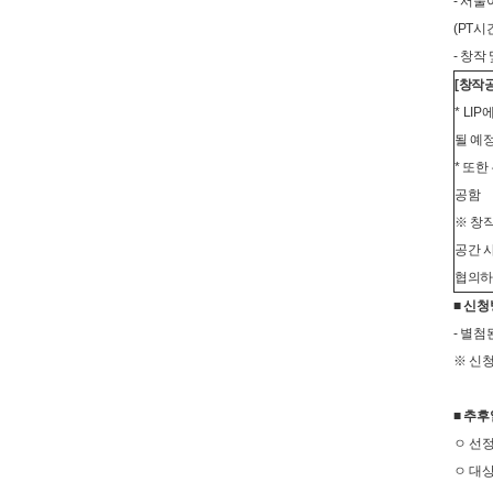
- 서
(PT시
- 창
[창작
* LI
될 예
* 또한
공함
※ 창
공간 사
협의하
■
신청
- 별
※ 신청
■
추후
ㅇ 선정
ㅇ 대상