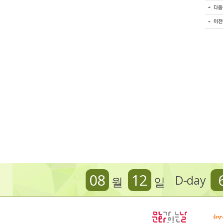
08
12
D-day
월
일