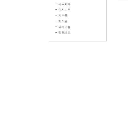
세무회계
인사노무
기부금
저작권
국제교류
정책제도