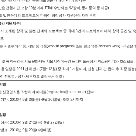
울아트마켓 참가 국내외 공연예술전문가 대상 PT 기회 제공
간은 전환시간 포함 10분이며, PT에 수반되는 AV장비, 동시통역 등 제공)
작 및 발전단계의 프로젝트에 한하여 창작공간 지원신청 자격 부여
공간 지원세부]
P에서 소개된 창작 및 발전 단계의 프로젝트 중 최대 3건의 프로젝트에 대해 창작 공간 및 숙박
정임
 본 지원수혜작 중, 개발 중 작품(work in progress) 또는 완성작품(finished work
작 및 숙박공간은 서울문화재단 서울시창작공간 문래예술공장의 박스씨어터와 호스텔로,
용 일정은 2011년 하반기(7월~12월) 중 최대 1개월이며, 신청 단체 간 협의 후 최종 일정
여 진행함. (공간 세부자료 별첨문서 참조)
방법
첨된 신청양식을 작성하여 이메일(
registration@pams.or.kr
) 접수
기간 : 2010년 9월 3일(금)~9월 20일(월) 오후 2시까지
일정
심사 : 2010년 9월 24일(금)~9월 27일(월)
발표 : 2010년 9월 29일(수)(예정)