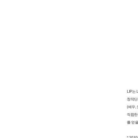
LIP는
창작단계
(배우
적합한 
를 얻을
* 2