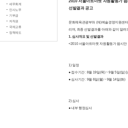
2010 서울아트마켓 자원활동가 팜시
세무회계
선발결과 공고
인사노무
기부금
저작권
문화체육관광부와 (재)예술경영지원센터는 
국제교류
리며, 최종 선발결과를 아래와 같이 알려
정책제도
1. 심사개요 및 선발결과
<2010 서울아트마켓 자원활동가 팜시안 
1) 일정
● 접수기간 : 8월 19일(목) ~ 9월 5일(일)
● 심사기간 : 9월 6일(월) ~ 9월 14일(화)
2) 심사
● 내부 행정심사