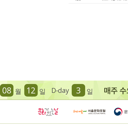
08
12
3
D-day
월
일
일