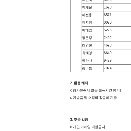
이새물
1623
이선웅
6571
이지원
0030
이혜림
5275
정은정
2492
최영한
4693
최혜영
6649
하안나
9438
황아름
7974
2. 활동 혜택
o 참가인증서 발급(활동시간 명기)
o 기념품 및 소정의 활동비 지급
3. 후속 일정
o 개인 이메일 개별공지