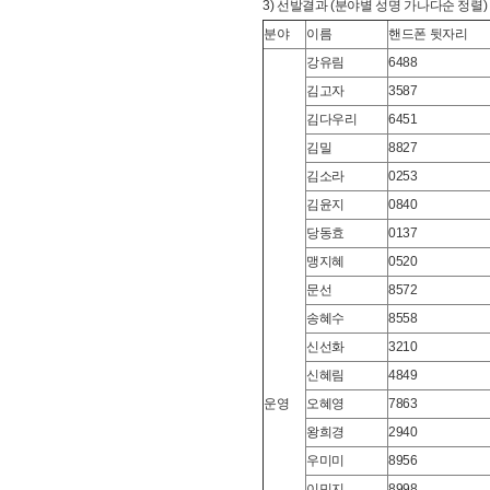
3) 선발결과
(분야별 성명 가나다순 정렬)
분야
이름
핸드폰 뒷자리
강유림
6488
김고자
3587
김다우리
6451
김밀
8827
김소라
0253
김윤지
0840
당동효
0137
맹지혜
0520
문선
8572
송혜수
8558
신선화
3210
신혜림
4849
운영
오혜영
7863
왕희경
2940
우미미
8956
이민지
8998