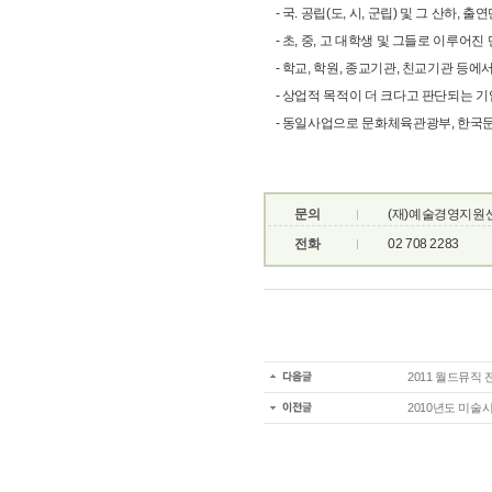
- 국. 공립(도, 시, 군립) 및 그 산하, 출
- 초, 중, 고 대학생 및 그들로 이루어진
- 학교, 학원, 종교기관, 친교기관 등에
- 상업적 목적이 더 크다고 판단되는 기
- 동일사업으로 문화체육관광부, 한국
문의
(재)예술경영지원
전화
02 708 2283
2011 월드뮤직
2010년도 미