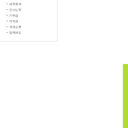
세무회계
인사노무
기부금
저작권
국제교류
정책제도