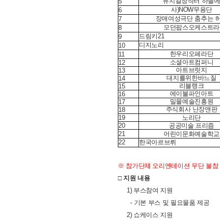
뮤지컬창작터 하늘
5
사)NOW무용단
6
장애여성극단 춤추는 
7
모던팝스오케스트라
8
드림키21
9
디지노리
10
한우리오페라단
11
소셜아트컴퍼니
12
아트브릿지
13
대지를위한바느질
14
리블랭크
15
에이블파인아트
16
밀물예술진흥원
17
주식회사 난장앤판
18
19
노리단
20
공공미술 프리즘
21
어린이문화예술학교
22
한국아르브뤼
※ 참가단체 오리엔테이션 무단 불참 
□ 지원 내용
1) 부스참여 지원
- 기본 부스 및 필요물품 제공
2) 쇼케이스 지원