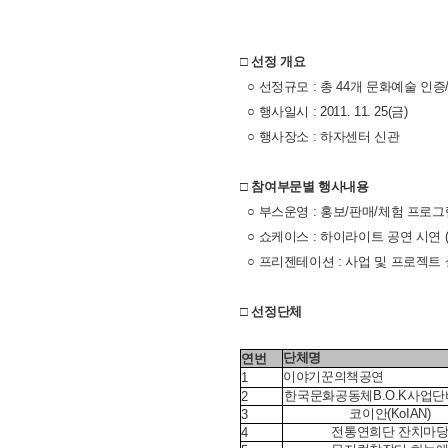
□ 선정 개요
○ 선정규모 : 총 44개 문화예술 
○ 행사일시 : 2011. 11. 25(금)
○ 행사장소 : 하자센터 신관
□ 참여부문별 행사내용
○ 부스운영 : 홍보/판매/체험 프로그램 부
○ 쇼케이스 : 하이라이트 공연 시연 (
○ 프리젠테이션 : 사업 및 프로젝트 
□ 선정단체
단체명
연번
이야기꾼의책공연
1
한국문화공동체B.O.K사업
2
코이안(KoIAN)
3
전통연희단 잔치마
4