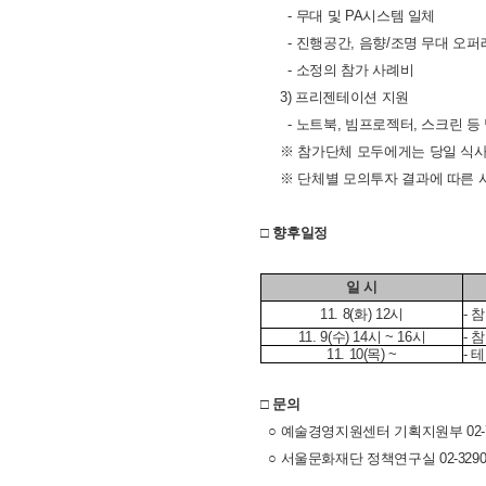
- 무대 및 PA시스템 일체
- 진행공간, 음향/조명 무대 오퍼
- 소정의 참가 사례비
3) 프리젠테이션 지원
- 노트북, 빔프로젝터, 스크린 등
※ 참가단체 모두에게는 당일 식사 
※ 단체별 모의투자 결과에 따른 사례
□ 향후일정
일 시
11. 8(화) 12시
- 
11. 9(수) 14시 ~ 16시
- 
11. 10(목) ~
- 
□ 문의
○ 예술경영지원센터 기획지원부 02-70
○ 서울문화재단 정책연구실 02-3290-7