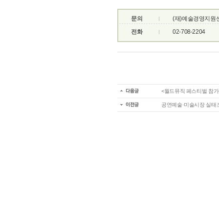
문의
(재)예술경영지원
전화
02-708-2204
<월드뮤직 페스티벌 참가
공연예술·미술시장 실태