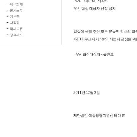
<2011 무크지 제작>
세무회계
우선 협상 대상자 선정 공지
인사노무
기부금
저작권
국제교류
입찰에 응해 주신 모든 분들께 감사의 말
정책제도
<2011 무크지 제작>의 사업자 선정을
○우선협상대상자 - 플린트
2011년 12월 2일
재단법인 예술경영지원센터 대표