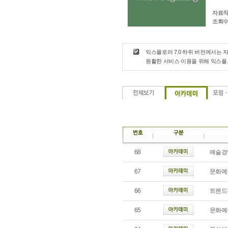
자료작
조회수
익스플로러 7.0 하위 버전에서는 
원활한 서비스 이용을 위해 익스
68
예술경
67
문화예
66
트렌드
65
문화예