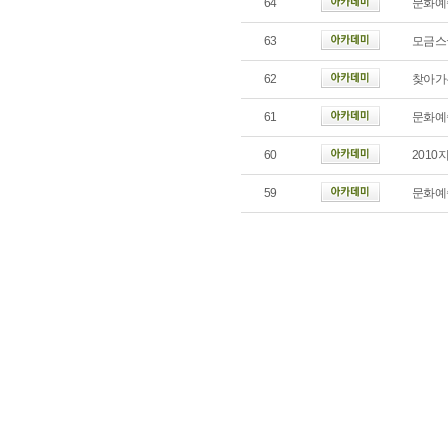
64
문화예
63
모금스
62
찾아가
61
문화예
60
201
59
문화예