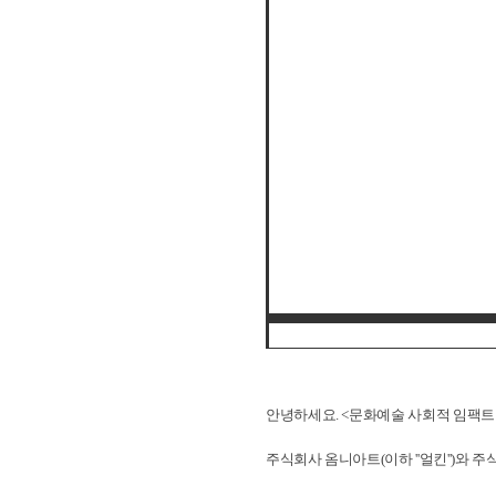
안녕하세요.
<문화예술 사회적 임팩트
주식회사 옴니아트(이하 ''얼킨'')와 