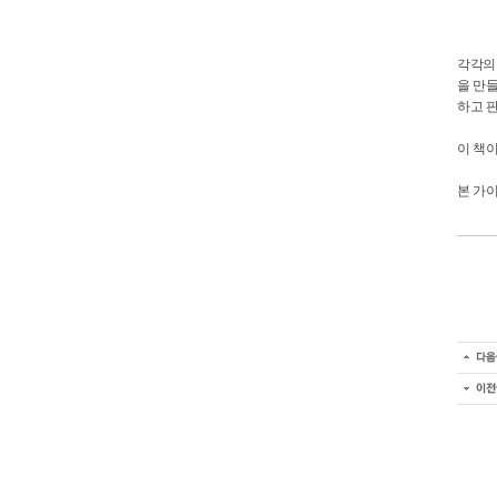
각각의
을 만
하고 판
이 책
본 가