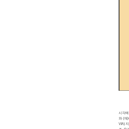
시각예술
와 (재
VIA