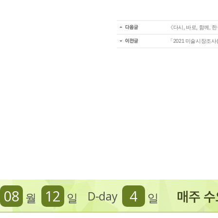
《다시, 바로, 함께,
「2021 미술시장조사(
08
12
4
D-day
월
일
일