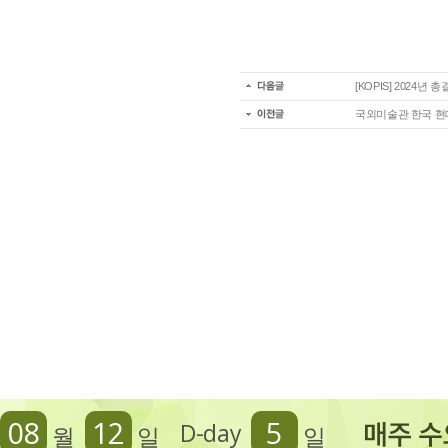
[KOPIS] 2024
국외미술관 한국 현
08
12
5
D-day
월
일
일