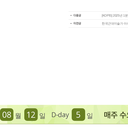
[KOPIS] 2025
한국근대미술가 아
08
12
5
D-day
월
일
일