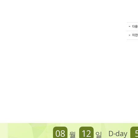
08
12
D-day
월
일