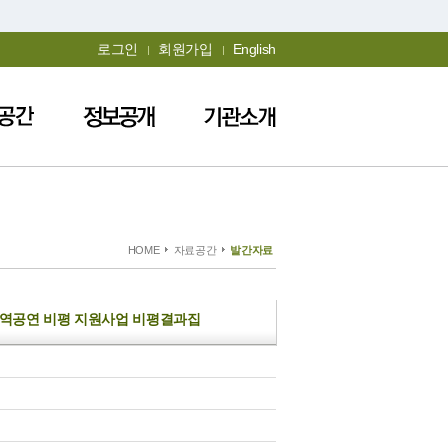
로그인
회원가입
English
HOME
자료공간
발간자료
_지역공연 비평 지원사업 비평결과집