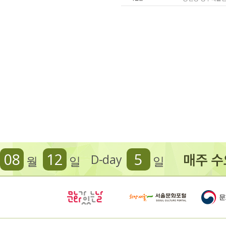
08
12
5
D-day
월
일
일