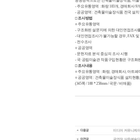
공공영역으로는 건축물미술장식품, 미술은
- 주요유통영역 : 화랑 183개, 경매회사 9
- 공공영역 : 건축물미술장식품 전국 설치
□
조사방법
○ 주요유통영역
- 구조화된 설문지에 의한 대인면접조사를
- 대인면접조사가 불가능할 경우, FAX 
- 전수조사
○ 공공영역
- 문헌자료 분석 중심의 조사 시행
- 국·공립미술관 작품구입현황은 구조화된
□ 조사내용
○ 주요유통영역 : 화랑, 경매회사, 아트
○ 공공영역 : 건축물미술장식품 설치현황
(345쪽 / 188 * 258mm / 국문 / 비매품)
미디어 커뮤니케
공연장 상주예술단