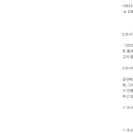
<2013
- p. 
□ 조
『20
한 통
고자 
□ 조
공연예
체, 
가 진
하고 
ㅇ 조사
공연
공연단
ㅇ 조