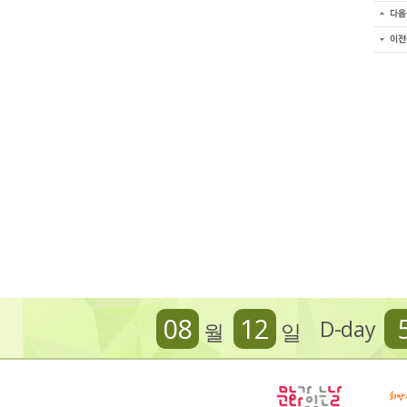
08
12
D-day
월
일