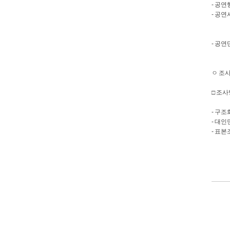
- 공연
- 공연
한국소
전국 
- 공연
한국문
ㅇ 조사대
□ 조
- 구
- 대인
- 표본