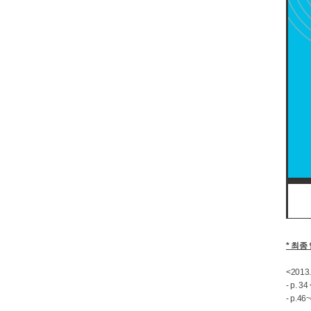
* 최종 
<2013
- p. 3
- p.4