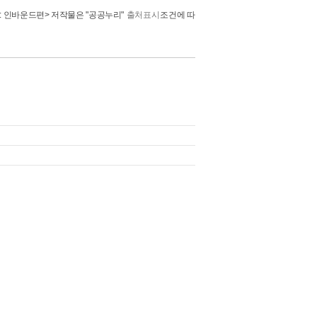
: 인바운드편>
저작물은 "공공누리"
출처표시
조건에 따