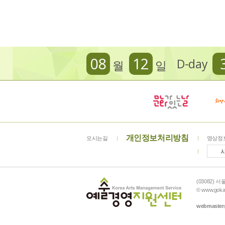
08
12
D-day
월
일
개인정보처리방침
오시는길
영상정
(03082) 
© www.gokam
webmaster