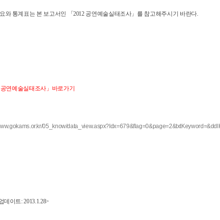
요와 통계표는 본 보고서인
「2012 공연예술실태조사」를 참고해주시기 바란다.
12 공연예술실태조사」
바로가기
/www.gokams.or.kr/05_know/data_view.aspx?Idx=679&flag=0&page=2&txtKeyword=&ddl
데이트: 2013.1.28>