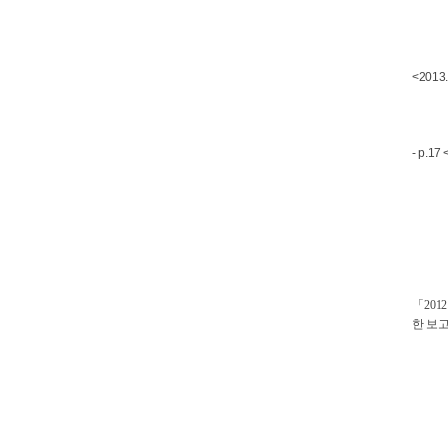
<2013
- p.
「20
한 보