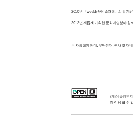
2010년 『weekly@예술경영』의 창간2
2012년 새롭게 기획한 문화예술분야 원
※ 자료집의 판매, 무단전재, 복사 및 재
(재)예술경영
라 이용 할 수 