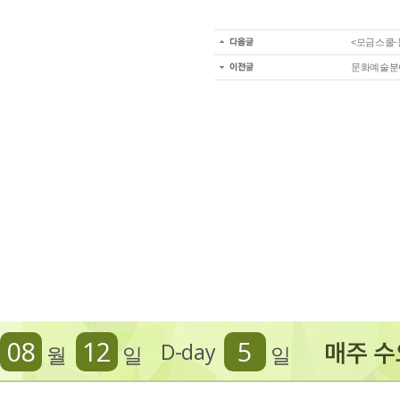
<모금스쿨-
문화예술분
08
12
5
D-day
월
일
일