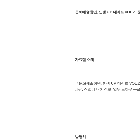
문화예술청년
,
인생
UP
데이트
VOL.2:
자료집 소개
『
문화예술청년
,
인생
UP
데이트
VOL.2
과정
,
직업에 대한 정보
,
업무 노하우 등을
발행처