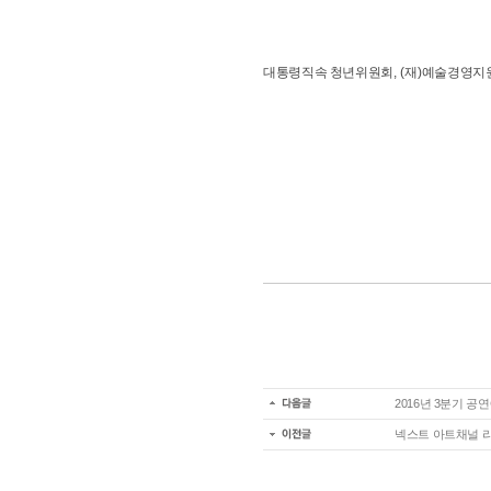
대통령직속 청년위원회
, (
재
)
예술경영지
2016년 3분기 
넥스트 아트채널 