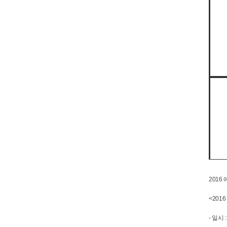
201
<201
- 일시 :