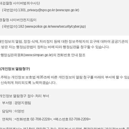
 대검찰청 사이버범죄수사단
(국번없이) 1301, privacy@spo.go.kr (www.spo.go.kr)
 경찰청 사이버안전지킴이
(국번없이) 182 (www.police.go.kr/www/security/cyber.jsp)
 개인정보의 열람, 정정·삭제, 처리정지 등에 대한 정보주체자의 요구에 대하여 공공기관의 
해 받은 자는 행정심판법이 정하는 바에 따라 행정심판을 청구할 수 있습니다.
행정심판위원회(www.simpan.go.kr)의 전화번호 안내 참조
조(개인정보 열람청구)
보주체는 개인정보 보호법 제35조에 따른 개인정보의 열람 청구를 아래의 부서에 할 수 
 신속하게 처리되도록 노력하겠습니다.
 개인정보 열람청구 접수·처리 부서
부서명 : 경영지원팀
담당자 : 이영빈
연락처 : <전화번호 02-708-2228>, <팩스번호 02-708-2209>
정보주체께서는 제1항의 열람청구 접수·처리부서 이외에, 행정안전부의 ‘개인정보보호 종합포털’ 