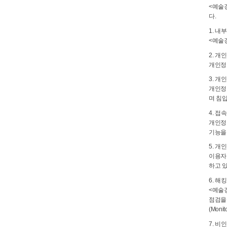
<예술
다.
1. 내
<예술
2. 개
개인정
3. 개
개인정
며 침
4. 접
개인정보
기능을
5. 개
이용자
하고 
6. 해
<예술
점검을
(Mon
7. 비