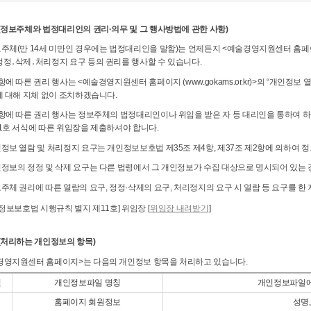
 (정보주체와 법정대리인의 권리·의무 및 그 행사방법에 관한 사항)
보주체(만 14세 미만인 경우에는 법정대리인을 말함)는 언제든지 <예술경영지원센터 홈
정정․삭제․처리정지 요구 등의 권리를 행사할 수 있습니다.
항에 따른 권리 행사는 <예술경영지원센터 홈페이지 (www.gokams.or.kr)>의 “개인정
에 대해 지체 없이 조치하겠습니다.
1항에 따른 권리 행사는 정보주체의 법정대리인이나 위임을 받은 자 등 대리인을 통하여 하
11호 서식에 따른 위임장을 제출하셔야 합니다.
정보 열람 및 처리정지 요구는 개인정보보호법 제35조 제4항, 제37조 제2항에 의하여 정
인정보의 정정 및 삭제 요구는 다른 법령에서 그 개인정보가 수집 대상으로 명시되어 있는 
보주체 권리에 따른 열람의 요구, 정정·삭제의 요구, 처리정지의 요구 시 열람 등 요구를 
인정보보호법 시행규칙 별지 제11호] 위임장 [
위임장 내려받기
]
 (처리하는 개인정보의 항목)
경영지원센터 홈페이지>는 다음의 개인정보 항목을 처리하고 있습니다.
번
개인정보파일 명칭
개인정보파일에
홈페이지 회원정보
성명