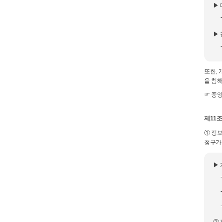
▶
▶
또한,
을 침
☞ 중앙
제11
① 정
청구가
▶
② 