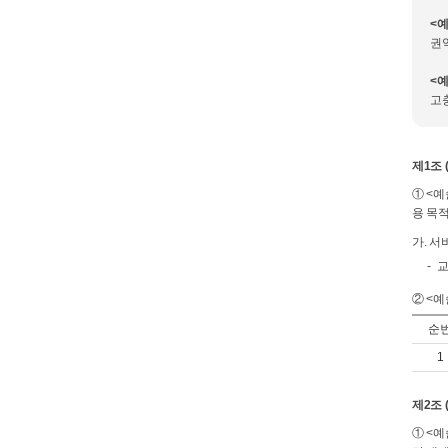
<
권
<
고
제1조 
① <
용 목
가. 서
교
② <
순
1
제2조 
① <