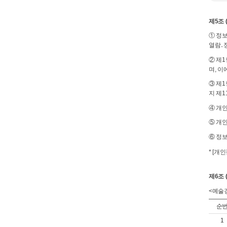
제5조
① 정
열람․
② 제1
며, 이
③ 제
지 제
④ 개인
⑤ 개
⑥ 정
* [개
제6조
<예술
순
1