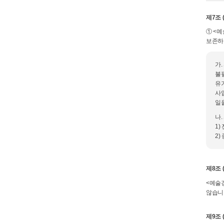
제7조 
① <
보존하
가
불
유
사
일
나
1)
2
제8조 
<예술
않습니
제9조 