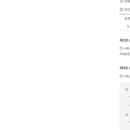
간 내
② 개
순
1
제3조 
① <
자에게
제4조
① <
가
나