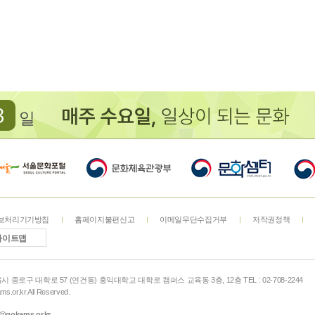
3
일
보처리기기방침
홈페이지불편신고
이메일무단수집거부
저작권정책
사이트맵
서울시 종로구 대학로 57 (연건동) 홍익대학교 대학로 캠퍼스 교육동 3층, 12층 TEL : 02-708-2244
s.or.kr All Reserved.
@gokams.or.kr