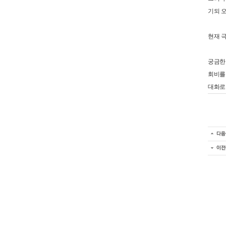
기되 
현재 
궁금한
회비를
대화로