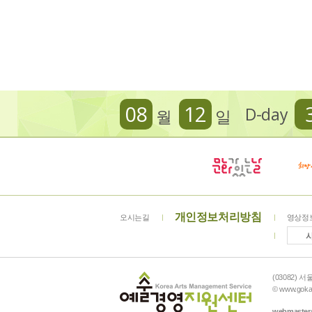
08
12
D-day
월
일
개인정보처리방침
오시는길
영상정
(03082) 
© www.gokam
webmaster