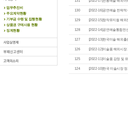
131
[2022-17]전통예술 해
업무추진비
130
[2022-16]공연예술 전략
주요계약현황
기부금 수령 및 집행현황
129
[2022-15]창작뮤지컬 
상품권 구매사용 현황
128
[2022-14]공연예술통합전
징계현황
127
[2022-13]한국미술 해외
126
[2022-12]미술품 해외시장
125
[2022-11]미술품 감정 및
124
[2022-10]한국 미술시장