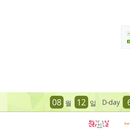
08
12
D-day
월
일