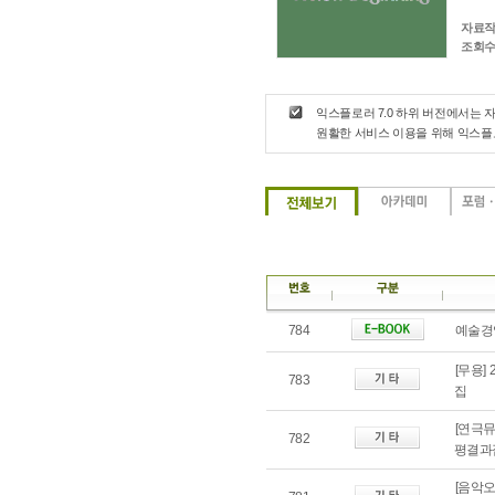
자료작
조회수
익스플로러 7.0 하위 버전에서는 
원활한 서비스 이용을 위해 익스
784
예술경영
[무용]
783
집
[연극뮤
782
평결과
[음악오