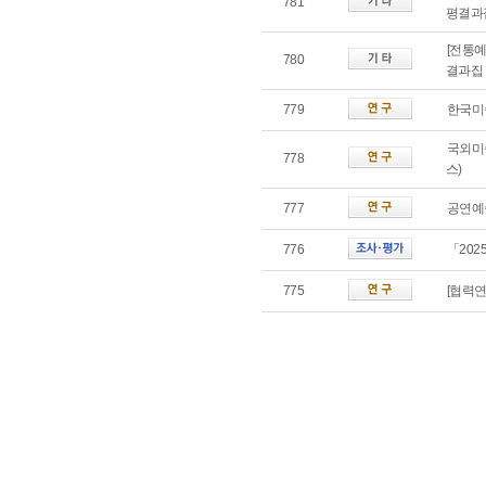
781
평결과
[전통예
780
결과집
779
한국미
국외미술
778
스)
777
공연예
776
「202
775
[협력