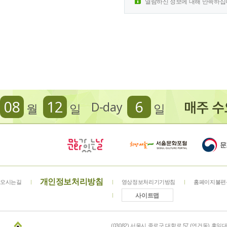
열람하신 정보에 대해 만족하십
08
12
6
D-day
월
일
일
개인정보처리방침
오시는길
영상정보처리기기방침
홈페이지불편
사이트맵
(03082) 서울시 종로구 대학로 57 (연건동) 홍익대학