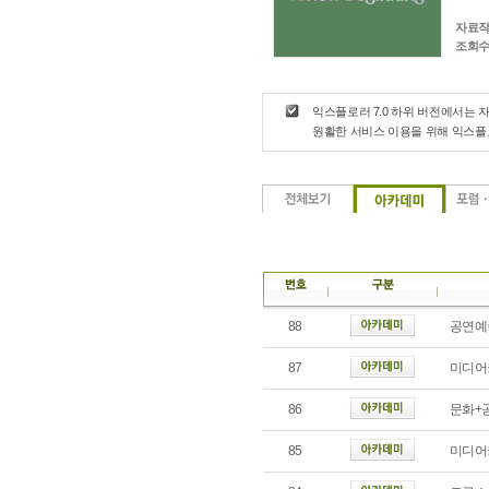
자료작
조회수
익스플로러 7.0 하위 버전에서는 
원활한 서비스 이용을 위해 익스
88
공연예
87
미디어
86
문화+
85
미디어