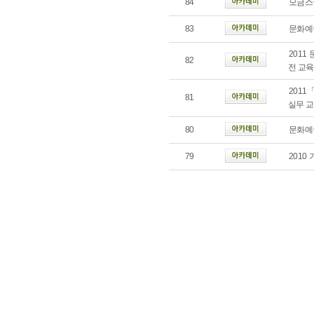
84
모금스
83
문화예
201
82
전 교
201
81
실무 
80
문화예
79
2010