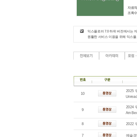
자료작
조회수
익스플로러 7.0 하위 버전에서는 
원활한 서비스 이용을 위해 익스
2025
10
Unrea
2024
9
Am Be
8
202
7
예술경