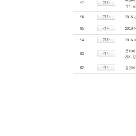
문화예술
97
가지 
96
201
95
201
94
201
문화예술
93
가지 
92
공연예