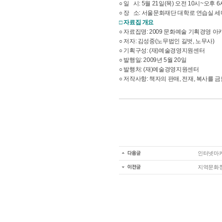
○ 일 시: 5월 21일(목) 오전 10시~오후 6
○ 장 소: 서울문화재단 대학로 연습실 
□ 자료집 개요
○ 자료집명: 2009 문화예술 기획경영 
○ 저자: 김성중(노무법인 길벗, 노무사)
○ 기획구성: (재)예술경영지원센터
○ 발행일: 2009년 5월 20일
○ 발행처: (재)예술경영지원센터
○ 저작사항: 책자의 판매, 전재, 복사를 
인터넷마케
지역문화