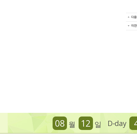
08
12
D-day
월
일