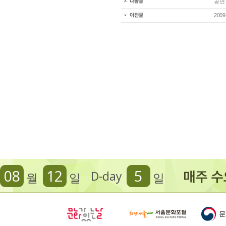
공연
20
08
12
5
D-day
월
일
일