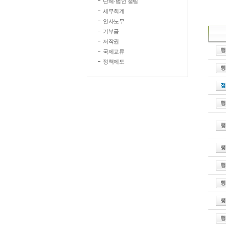
단체·법인 설립
세무회계
인사노무
기부금
저작권
국제교류
정책제도