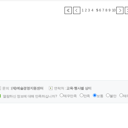
1
2
3
4
5
6
7
8
9
10
문의 :
(재)예술경영지원센터
연락처 :
교육·행사별 상이
매우만족
만족
보통
불만
매
열람하신 정보에 대해 만족하십니까?