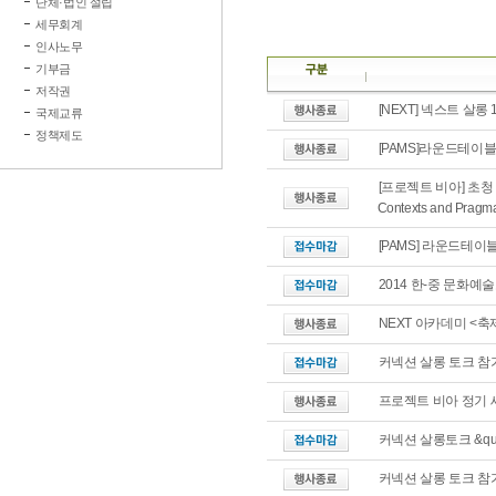
단체·법인 설립
세무회계
인사노무
기부금
저작권
[NEXT] 넥스트 살롱
국제교류
정책제도
[PAMS]라운드테이블 
[프로젝트 비아] 초청 강연
Contexts and Pragm
[PAMS] 라운드테이
2014 한-중 문화예
NEXT 아카데미 <축
커넥션 살롱 토크 참
프로젝트 비아 정기 세미
커넥션 살롱토크 &quo
커넥션 살롱 토크 참