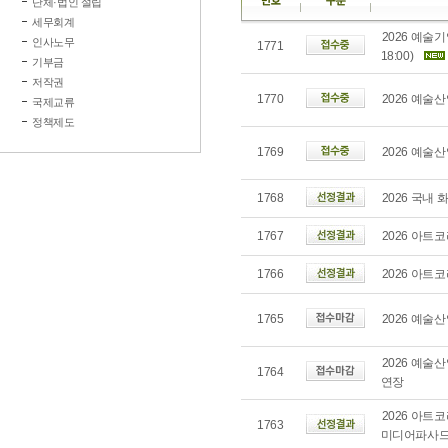
단체·법인 설립
세무회계
2026 예술기
인사노무
1771
18:00)
기부금
저작권
1770
2026 예술산업
국제교류
정책제도
1769
2026 예술산
1768
2026 국내
1767
2026 아트
1766
2026 아트
1765
2026 예술산업
2026 예술산
1764
연장
2026 아트
1763
미디어파사드