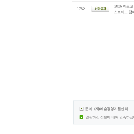
2026 아트
1762
스트베드 참
문의 :
(재)예술경영지원센터
열람하신 정보에 대해 만족하십