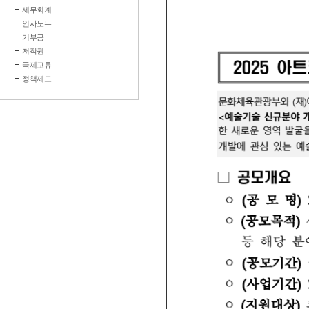
세무회계
인사노무
기부금
저작권
국제교류
정책제도