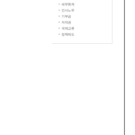
세무회계
인사노무
기부금
저작권
국제교류
정책제도