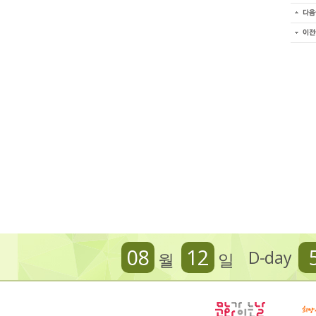
08
12
D-day
월
일