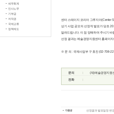
세무회계
인사노무
기부금
저작권
센터 스테이지 코리아 그루지아(Center S
국제교류
상기 사업 공모의 선정작 발표가 당초 201
정책제도
알려드립니다. 이 점 양해하여 주시기 바
선정 결과는 예술경영지원센터 홈페이지에
※ 문 의 : 국제사업부 구 효진 (02-708-2282 /
문의
(재)예술경영지원
전화
선정결과 발표일정 변경