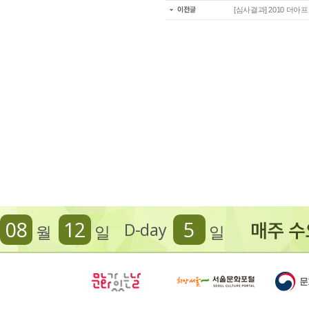
[심사결과] 2010 
08
12
5
D-day
월
일
일