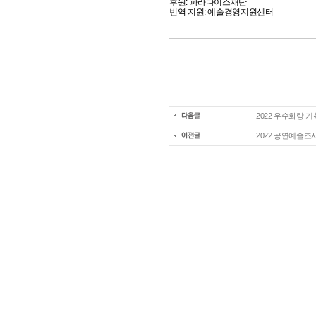
후원: 파라다이스재단
번역 지원: 예술경영지원센터
2022 우수화랑 
2022 공연예술조사