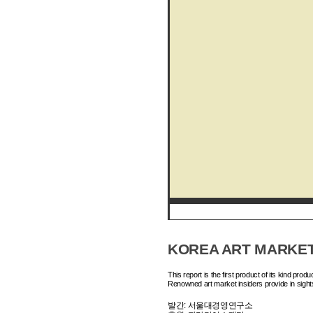
KOREA ART MARKET
This report is the first product of its kind pro
Renowned art market insiders provide in sights in
발간: 서울대경영연구소