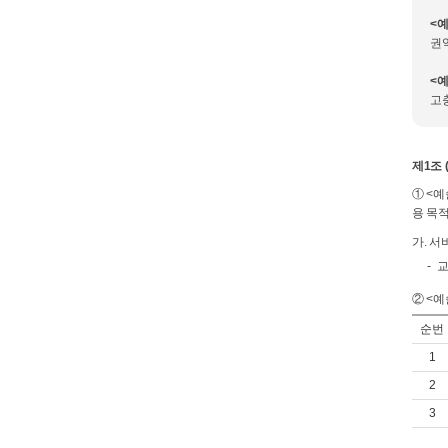
<
권
<
고
제1조 
① <
용 목
가. 서
교
② <
순번
1
2
3