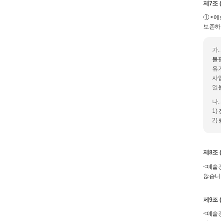
제7조 
① <
보존하
가
불
유
사
일
나
1)
2
제8조 
<예술
않습니
제9조 
<예술