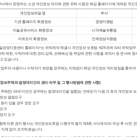
 부서에서 운영하는 소관 개인정보 처리에 관한 위탁 사항은 해당 홈페이지에 게재된 개
개인정보파일 명
부서
기관 홈페이지 회원정보
경영지원팀
미술공유서비스 회원정보
시각예술유통팀
아트모아 회원정보
인재양성지원팀
예술경영지원센터 홈페이지>는 위탁계약 체결시 개인정보 보호법 제26조에 따라 위탁업무 
재위탁 제한, 수탁자에 대한 관리.감독, 손해배상 등 책임에 관한 사항을 계약서 등 문서에
고 있습니다.
탁업무의 내용이나 수탁자가 변경될 경우에는 지체없이 해당 개인정보 처리방침을 통하여
 (정보주체와 법정대리인의 권리·의무 및 그 행사방법에 관한 사항)
보주체(만 14세 미만인 경우에는 법정대리인을 말함)는 언제든지 다음 각 호의 개인정보 보
인정보 열람요구
류 등이 있을 경우 정정 요구
제요구
리정지 요구
항에 따른 권리 행사는 개인정보보호법 시행규칙 별지 제8호 서식에 따라 작성 후 서면, 전자
해 지체 없이 조치하겠습니다.