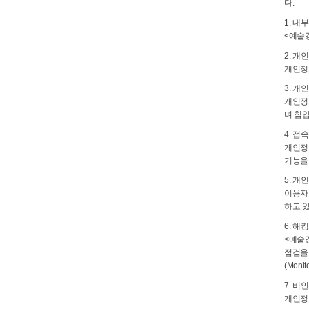
다.
1. 내
<예술
2. 개
개인정
3. 개
개인정
며 침
4. 접
개인정보
기능을
5. 개
이용자
하고 
6. 해
<예술
점검을
(Mon
7. 비
개인정