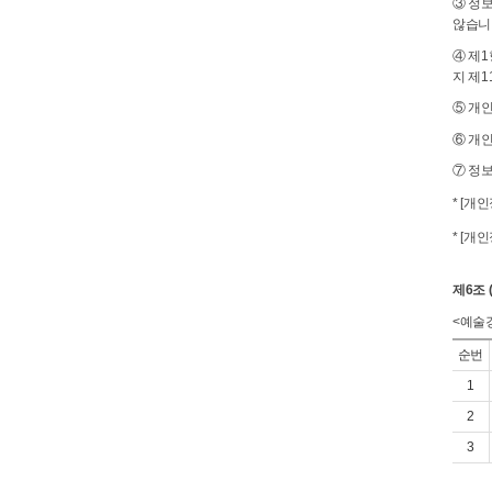
③ 정
않습니
④ 제
지 제
⑤ 개인
⑥ 개
⑦ 정
* [개
* [개
제6조
<예술
순번
1
2
3