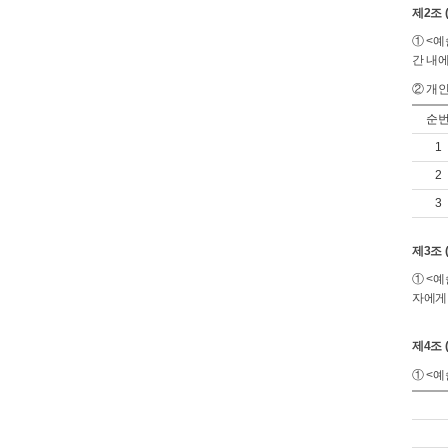
제2조 
① <
간 내
② 개
순
1
2
3
제3조 
① <
자에게
제4조
① <