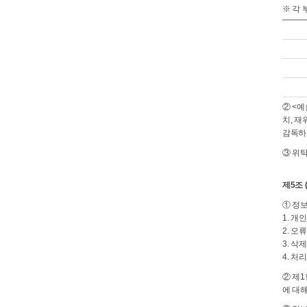
※ 각
② <
치, 
감독하
③ 위
제5조
① 정
1. 개
2. 오
3. 삭
4. 처
② 제1
에 대