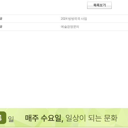
2024 방방곡곡 사업
예술경영문의
4
일