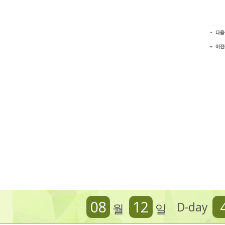
08
12
D-day
월
일